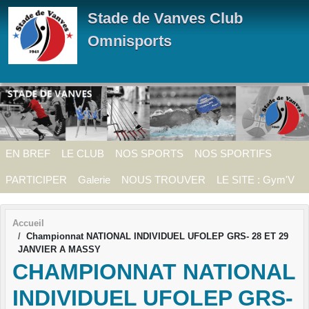
Panneau de gestion des cookies
Stade de Vanves Club
Omnisports
EN BREF
LE CLUB
NOS SPORTS
NOS SPORTIFS
PARTICIPER
Galerie
NOUS TROUVER
LE SITE : Gym'V
Accueil
Championnat NATIONAL INDIVIDUEL UFOLEP GRS- 28 ET 29
JANVIER A MASSY
CHAMPIONNAT NATIONAL
INDIVIDUEL UFOLEP GRS-