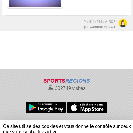
Publié le
26 janv. 2023
par
Caroline PILLOT
SPORTS
REGIONS
302749
visites
Charte cookies
Gestion des cookies
Ce site utilise des cookies et vous donne le contrôle sur ceux
Informations légales
Signaler un contenu inapproprié
que vous souhaitez activer