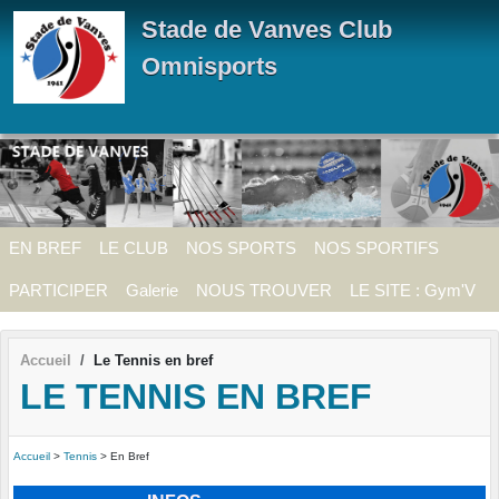
Panneau de gestion des cookies
Stade de Vanves Club
Omnisports
EN BREF
LE CLUB
NOS SPORTS
NOS SPORTIFS
PARTICIPER
Galerie
NOUS TROUVER
LE SITE : Gym'V
Accueil
Le Tennis en bref
LE TENNIS EN BREF
Accueil
>
Tennis
> En Bref