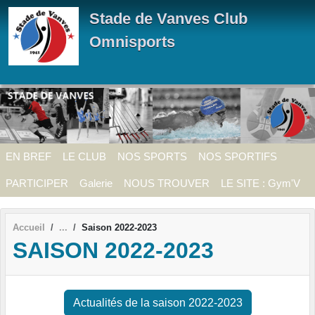
Panneau de gestion des cookies
Stade de Vanves Club
Omnisports
EN BREF
LE CLUB
NOS SPORTS
NOS SPORTIFS
PARTICIPER
Galerie
NOUS TROUVER
LE SITE : Gym'V
Accueil
Saison 2022-2023
SAISON 2022-2023
Actualités de la saison 2022-2023