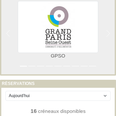
Précedent
Suiv
GPSO
RÉSERVATIONS
16
créneaux disponibles