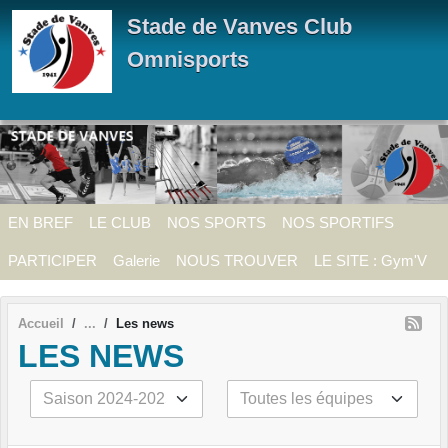
Panneau de gestion des cookies
Stade de Vanves Club
Omnisports
EN BREF
LE CLUB
NOS SPORTS
NOS SPORTIFS
PARTICIPER
Galerie
NOUS TROUVER
LE SITE : Gym'V
Accueil
Les news
LES NEWS