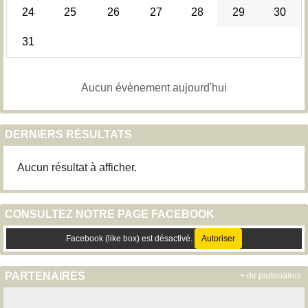
24
25
26
27
28
29
30
31
Aucun évènement aujourd'hui
DERNIERS RÉSULTATS
Aucun résultat à afficher.
CONSULTEZ NOTRE PAGE FACEBOOK
Facebook (like box) est désactivé.
Autoriser
PARTENAIRES
+ de partenaires