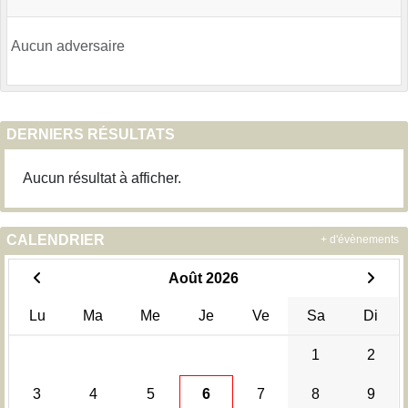
Aucun adversaire
DERNIERS RÉSULTATS
Aucun résultat à afficher.
CALENDRIER
+ d'évènements
Août 2026
Lu
Ma
Me
Je
Ve
Sa
Di
1
2
3
4
5
6
7
8
9