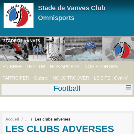
Panneau de gestion des cookies
Stade de Vanves Club
Omnisports
EN BREF
LE CLUB
NOS SPORTS
NOS SPORTIFS
PARTICIPER
Galerie
NOUS TROUVER
LE SITE : Gym'V
Football
Accueil
Les clubs adverses
LES CLUBS ADVERSES