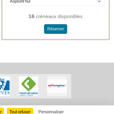
16
créneaux disponibles
Réserver
arte cookies
Gestion des cookies
r
Tout refuser
Personnaliser