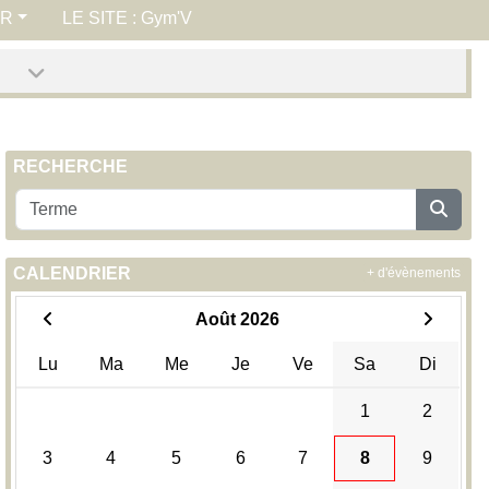
ER
LE SITE : Gym'V
RECHERCHE
CALENDRIER
+ d'évènements
Août 2026
Lu
Ma
Me
Je
Ve
Sa
Di
1
2
3
4
5
6
7
8
9