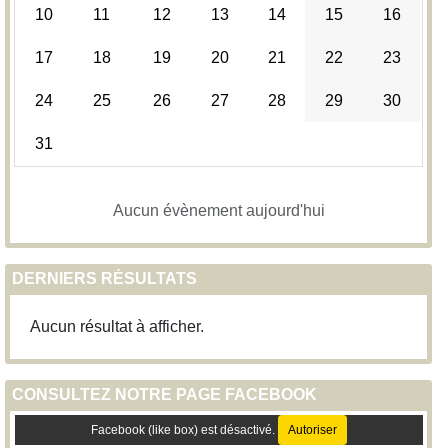
10
11
12
13
14
15
16
17
18
19
20
21
22
23
24
25
26
27
28
29
30
31
Aucun évènement aujourd'hui
DERNIERS RÉSULTATS
Aucun résultat à afficher.
CONSULTEZ NOTRE PAGE FACEBOOK
Facebook (like box) est désactivé.
Autoriser