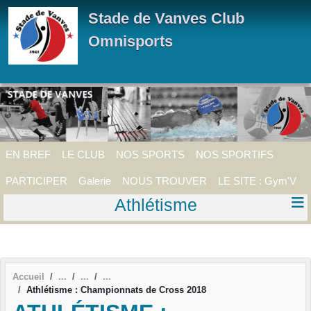
Panneau de gestion des cookies
Stade de Vanves Club
Omnisports
EN BREF
LE CLUB
NOS SPORTS
NOS SPORTIFS
PARTICIPER
Galerie
NOUS TROUVER
LE SITE : Gym'V
Athlétisme
Accueil
Athlétisme : Championnats de Cross 2018