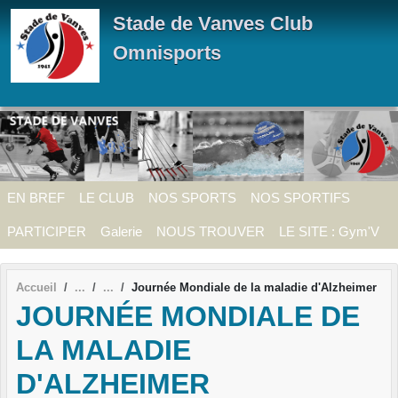
Panneau de gestion des cookies
Stade de Vanves Club
Omnisports
EN BREF
LE CLUB
NOS SPORTS
NOS SPORTIFS
PARTICIPER
Galerie
NOUS TROUVER
LE SITE : Gym'V
Accueil
Journée Mondiale de la maladie d'Alzheimer
JOURNÉE MONDIALE DE
LA MALADIE
D'ALZHEIMER